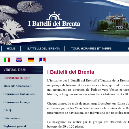
HOME
I BATTELLI DEL BRENTA
TOUR, HORAIRES ET TARIFS
VIRTUAL DESK
I Battelli del Brenta
Réservations en ligne
L’initiative des I Battelli del Brenta® ("Bateaux de la Brenta
un groupe de bateaux et de navires à moteur, qui ont un ca
Main site Antoniana.it
qui naviguent en direction de Padoue vers Venise et vice 
Croisières en Individuels
histoire, le long des routes des vieux bacs vénitiens du XVIII 
Croisières en Groupe
Chaque année, du mois de mars jusqu'à octobre, on réalise d'
en bateau parmi les Villas Vénitiennes de la Riviera de la Br
F.A.Q.
programmes de navigation, soit individuels soit pour des gro
Informations
La navigation est realisé par le groupe des "Bateaux de 
Règlement général
bateaux de 50 a 120 places.