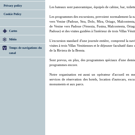
Privacy policy
Les bateaux sont panoramique, équipés de cabine, bar, toilett
Cookie Policy
Les programmes des excursions, prevoient normalement la n
vers Venise (Padoue, Stra, Dolo, Mira, Oriago, Malcontenta
de Venise vers Padoue (Venezia, Fusina, Malcontenta, Oriag
Cartes
Padoue) et des visites guidées à l'intérieur de trois Villas Véni
Météo
L'excursion standard d'une journée entière, comprend la navig
visites à trois Villas Venitiennes et le déjeuner facultatif dans
Temps de navigations du
de la Riviera de la Brenta.
canal
Sont prevus, en plus, des programmes spéciaux d'une demie 
programmes encore.
Notre organisation est aussi un opérateur d'accueil en m
services de réservation des hotels, location d'autocars, excu
monuments et aux parcs.