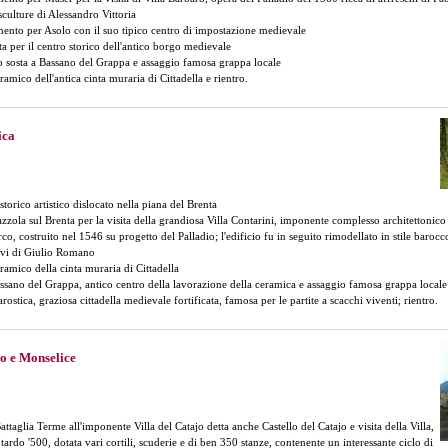
sculture di Alessandro Vittoria
ento per Asolo con il suo tipico centro di impostazione medievale
ta per il centro storico dell'antico borgo medievale
ro sosta a Bassano del Grappa e assaggio famosa grappa locale
amico dell'antica cinta muraria di Cittadella e rientro.
ica
 storico artistico dislocato nella piana del Brenta
iazzola sul Brenta per la visita della grandiosa Villa Contarini, imponente complesso architettonic
o, costruito nel 1546 su progetto del Palladio; l'edificio fu in seguito rimodellato in stile barocc
ievi di Giulio Romano
ramico della cinta muraria di Cittadella
assano del Grappa, antico centro della lavorazione della ceramica e assaggio famosa grappa locale
rostica, graziosa cittadella medievale fortificata, famosa per le partite a scacchi viventi; rientro.
jo e Monselice
attaglia Terme all'imponente Villa del Catajo detta anche Castello del Catajo e visita della Villa,
tardo '500, dotata vari cortili, scuderie e di ben 350 stanze, contenente un interessante ciclo di