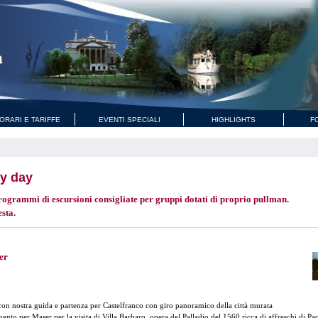
ORARI E TARIFFE
EVENTI SPECIALI
HIGHLIGHTS
F
y day
ogrammi di escursioni consigliate per gruppi dotati di proprio pullman.
sta.
er
con nostra guida e partenza per Castelfranco con giro panoramico della città murata
ento per Maser per la visita di Villa Barbaro, opera del Palladio del 1560 ricca di affreschi di Pa