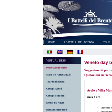
HOME
I BATTELLI DEL BRENTA
TOUR, 
VIRTUAL DESK
Veneto day b
Prenotazioni online
Suggerimenti per pr
Quotazioni su richie
Main site Antoniana.it
Tour individuali
Gruppi Adulti
Asolo e Villa Mas
Gruppi Studenti
circa 4 ore
Eventi By Night
incontro 
Domande frequenti
proseguim