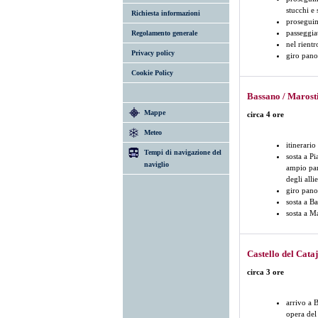
stucchi e 
Richiesta informazioni
proseguim
passeggia
Regolamento generale
nel rient
Privacy policy
giro panor
Cookie Policy
Bassano / Marost
Mappe
circa 4 ore
Meteo
itinerario
Tempi di navigazione del
sosta a P
naviglio
ampio parc
degli all
giro pano
sosta a B
sosta a Ma
Castello del Cata
circa 3 ore
arrivo a B
opera del 