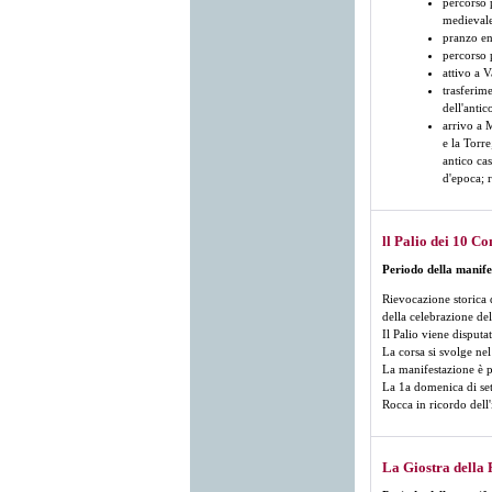
percorso 
medievale;
pranzo en
percorso 
attivo a V
trasferime
dell'anti
arrivo a 
e la Torre
antico ca
d'epoca; r
ll Palio dei 10 
Periodo della manife
Rievocazione storica d
della celebrazione del
Il Palio viene disputa
La corsa si svolge ne
La manifestazione è p
La 1a domenica di set
Rocca in ricordo dell
La Giostra della 