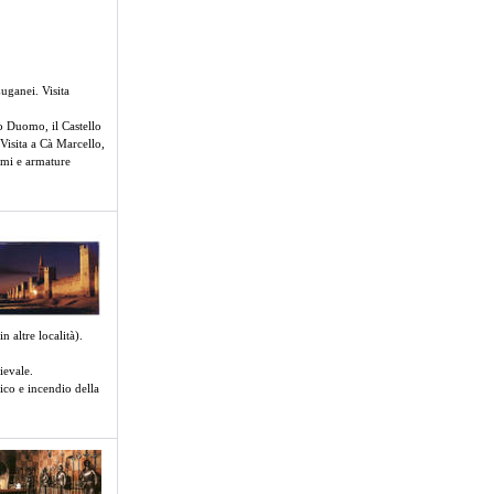
Euganei. Visita
co Duomo, il Castello
 Visita a Cà Marcello,
armi e armature
 altre località).
ievale.
ico e incendio della