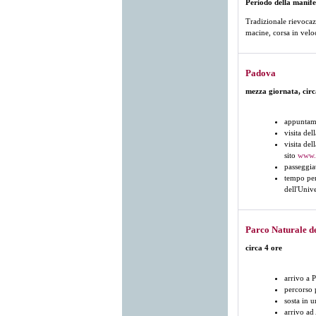
Periodo della manife
Tradizionale rievocazi
macine, corsa in veloc
Padova
mezza giornata, circ
appuntame
visita del
visita de
sito
www.c
passeggia
tempo per
dell'Unive
Parco Naturale de
circa 4 ore
arrivo a 
percorso 
sosta in u
arrivo ad