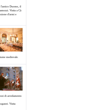
 l'antico Duomo, il
camozzi. Visita a Cà
ezione d'armi e
ostume medievale.
pezzi di arredamento
Euganei. Visita