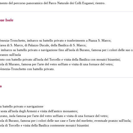
ento del percorso panoramico del Parco Naturale dei Colli Euganei; rientro.
sue Isole
Venezia-Tronchetto, imbarco su battello privato e trasferimento a Piazza S. Marco;
l'area di S. Marco, di Palazzo Ducale, della Basilica di S. Marco;
imbarco su battello privato e navigazione fino all'isola di Burano, famosa per i colori delle sue ca
pranzo sull'isola
nto con battello privato all'isola del Torcello e visita della Basilica con mosaici bizantini;
isola di Murano, famosa per l'arte del vetro soffiato e visita di una fornace del vetro;
 Venezia-Tronchetto con battello privato.
ia
u battello privato e navigazione
sosta all'isola degli Armeni e visita dell'antico monastero;
rano, isola famosa per l'arte del vetro soffiato e visita di una fornace del vetro;
isola di Burano, famosa per i colori delle sue case e l'arte del merletto; eventuale pranzo sull'isola;
isola di Torcello e visita della Basilica contenente mosaici bizantini