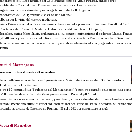
panoramico del Parco naturale dei Colli Euganei fino ad Arquà Petrarca, antico borgo
 visita della Casa del poeta Francesco Petrarca e sosta nel centro storico;
ogastronomico in ristorante tipico o agriturismo dei Colli Euganei;
panoramico dei Colli; eventuale sosta ad una cantina;
albona per la visita del castello medievale;
nto a Este e visita dell'antica cinta murata che sorge nella piana tra i rilievi meridionali dei Colli 
co Castello e del Duomo di Santa Tecla dove è custodita una tela del Tiepolo;
Monselice, antica Mons Silicis, città murata di cui rimane testimonianza il poderoso Mastio, l'anti
; di rilievo la preziosa salita della Rocca lastricata ed ornata e Villa Duodo, opera dello Scamozzi.
stello carrarese con bellissime sale ricche di pezzi di arredamento ed una pregevole collezione d'
ientro.
Comuni di Montagnana
stazione: prima domenica di settembre.
ella tradizionale corsa dei cavalli presente nello Statuto dei Carraresi del 1366 in occasione
la liberzione della cittadina.
to tra i 10 comuni della "Sculdascia del Montagnanese" (e non tra contrade della stessa città come in
l Vallo medievale che circonda Montagnana, sotto la Rocca degli Alberi.
receduta da varie cerimonie medievali, gare, duelli, musici e sbandieratori, fiera e banchetto med
tembre avvengono sfilate di cortei con costumi d'epoca, corsa del Palio, fiaccolata nel centro stor
'incendio appiccato da Ezzelino da Romano III nel 1242 per conquistare la città.
Rocca di Monselice