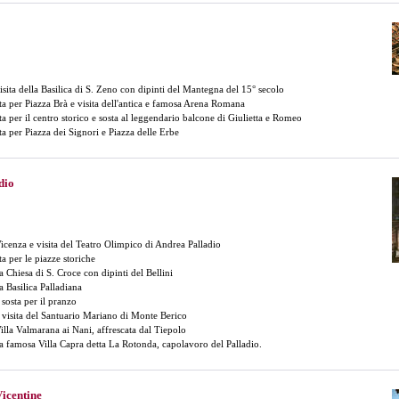
isita della Basilica di S. Zeno con dipinti del Mantegna del 15° secolo
ta per Piazza Brà e visita dell'antica e famosa Arena Romana
ta per il centro storico e sosta al leggendario balcone di Giulietta e Romeo
ta per Piazza dei Signori e Piazza delle Erbe
dio
Vicenza e visita del Teatro Olimpico di Andrea Palladio
a per le piazze storiche
la Chiesa di S. Croce con dipinti del Bellini
la Basilica Palladiana
 sosta per il pranzo
 visita del Santuario Mariano di Monte Berico
Villa Valmarana ai Nani, affrescata dal Tiepolo
lla famosa Villa Capra detta La Rotonda, capolavoro del Palladio.
Vicentine