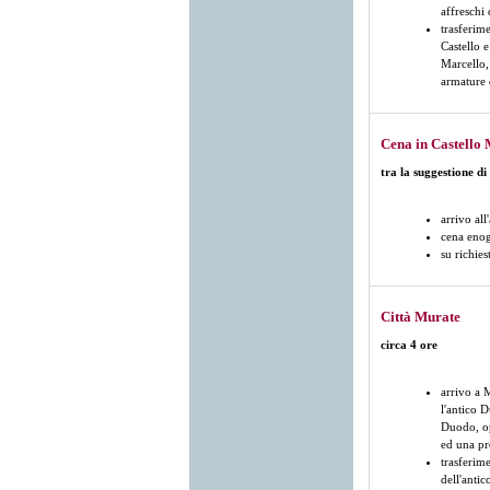
affreschi 
trasferim
Castello e
Marcello,
armature 
Cena in Castello
tra la suggestione d
arrivo all
cena enog
su richie
Città Murate
circa 4 ore
arrivo a 
l'antico D
Duodo, op
ed una pr
trasferime
dell'anti