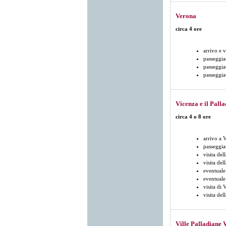
Verona
circa 4 ore
arrivo e v
passeggia
passeggia
passeggia
Vicenza e il Palla
circa 4 o 8 ore
arrivo a 
passeggiat
visita del
visita del
eventuale
eventuale
visita di 
visita de
Ville Palladiane 