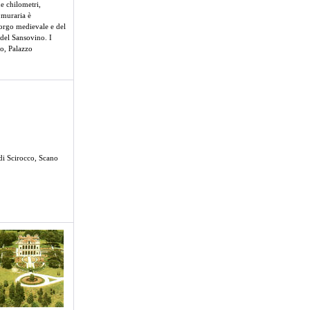
e chilometri,
a muraria è
borgo medievale e del
 del Sansovino. I
co, Palazzo
 di Scirocco, Scano