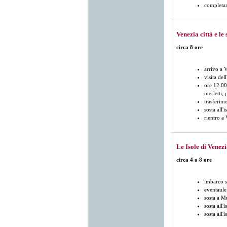
completam
Venezia città e le 
circa 8 ore
arrivo a 
visita del
ore 12.00 
merletti; 
trasferime
sosta all'
rientro a
Le Isole di Venez
circa 4 o 8 ore
imbarco s
eventaule 
sosta a Mu
sosta all'
sosta all'