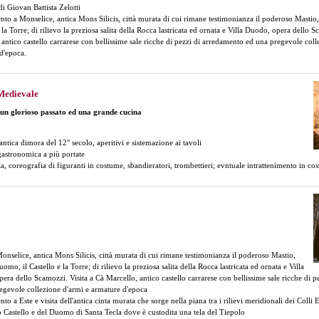
di Giovan Battista Zelotti
ento a Monselice, antica Mons Silicis, città murata di cui rimane testimonianza il poderoso Mastio,
 la Torre; di rilievo la preziosa salita della Rocca lastricata ed ornata e Villa Duodo, opera dello S
 antico castello carrarese con bellissime sale ricche di pezzi di arredamento ed una pregevole coll
d'epoca.
 Medievale
i un glorioso passato ed una grande cucina
'antica dimora del 12° secolo, aperitivi e sistemazione ai tavoli
astronomica a più portate
sta, coreografia di figuranti in costume, sbandieratori, trombettieri; evntuale intrattenimento in c
Monselice, antica Mons Silicis, città murata di cui rimane testimonianza il poderoso Mastio,
uomo, il Castello e la Torre; di rilievo la preziosa salita della Rocca lastricata ed ornata e Villa
era dello Scamozzi. Visita a Cà Marcello, antico castello carrarese con bellissime sale ricche di 
egevole collezione d'armi e armature d'epoca
nto a Este e visita dell'antica cinta murata che sorge nella piana tra i rilievi meridionali dei Colli 
co Castello e del Duomo di Santa Tecla dove è custodita una tela del Tiepolo