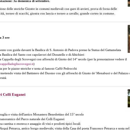
stazione: 3a domenica di settembre.
one delle storiche Giostre in costumi medievali con gare di arcieri, prova di forza delle
ità, torneo di scacchi, giostra con lancia e torneo a cavallo; grande corteo in costume.
a 3 ore
nto con guida davanti la Basilica di S. Antonio di Padova presso la Statua del Gattamelata
la Basilica del Santo con capolavori del Donatello e di Altichieri
lla Cappella degli Scrovegni con affreschi di Giotto del 14° secolo (per la prenotazione vedere il
appelladegliscrovegni.it
)
ta per le piazze storiche e sosta al famoso Caffè Pedrocchi
mettendo visita del Battistero del Duomo con gli affreschi di Giusto de' Menabuoi o del Palazzo 
rsità.
i Colli Euganei
Praglia e visita dell'antico Monastero Benedettino del 15° secolo
panoramico del Parco naturale dei Colli Euganei
na cantina o enoteca e assaggio di vini e prodotti tipici locali
 Arquà Petrarca, antico borgo medievale; visita della Casa del poeta Francesco Petrarca e sosta nel 