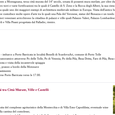
ento a Montagnana, terza città murata del 14° secolo, ornata di possenti mura merlate, per oltre du
ro torri e varie fortificazioni tra le quali il Castello di S. Zeno e la Rocca degli Alberi; la sua cint
a quale uno dei maggiori esempi di architettura medievale militare in Europa. Visita dell'antico 
 custodisce molte opere d'arte tra le quali una Pala del Veronese, statue del Bonazza e un tondo
tori veneziani arricchirono la cittadina di palazzi e ville quali Palazzo Valeri, Palazzo Lombardes
 e Villa Pisani progettata dal Palladio; rientro.
 - imbarco a Porto Barricata in località Bonelli di ScardovaAri, comune di Porto Tolle
panoramico attraverso Po delle Tolle, Po di Venezia, Po della Pila, Busa Dritta, Faro di Pila, Busa
sta e visita della incantevole spiaggia
, pranzo a bordo della Motonave
astimento
erso Porto Barricata verso le 17.00.
 tra Città Murate, Ville e Castelli
isita del complesso agrituristico della Montecchia e di Villa Emo Capodilista; eventuale wine
lla cantina del comolesso;